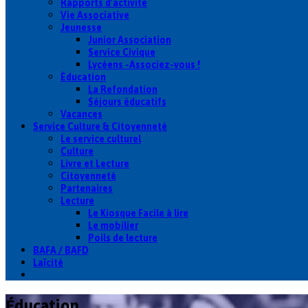
Rapports d'activité
Vie Associative
Jeunesse
Junior Association
Service Civique
Lycéens -Associez-vous !
Éducation
La Refondation
Séjours éducatifs
Vacances
Service Culture & Citoyenneté
Le service culturel
Culture
Livre et Lecture
Citoyenneté
Partenaires
Lecture
Le Kiosque Facile à lire
Le mobilier
Poils de lecture
BAFA / BAFD
Laïcité
Éducation