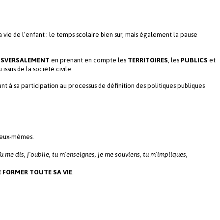
a vie de l’enfant : le temps scolaire bien sur, mais également la pause
ANSVERSALEMENT
en prenant en compte les
TERRITOIRES
, les
PUBLICS
et
issus de la société civile.
t à sa participation au processus de définition des politiques publiques
es eux-mêmes.
Tu me dis, j’oublie, tu m’enseignes, je me souviens, tu m’impliques,
E FORMER TOUTE SA VIE
.