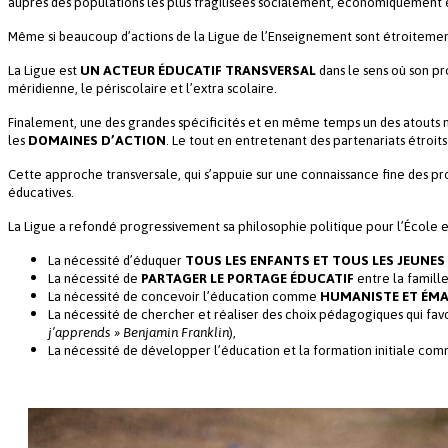
auprès des populations les plus fragilisées socialement, économiquement 
Même si beaucoup d’actions de la Ligue de l’Enseignement sont étroitement
La Ligue est
UN ACTEUR ÉDUCATIF TRANSVERSAL
dans le sens où son pr
méridienne, le périscolaire et l’extra scolaire.
Finalement, une des grandes spécificités et en même temps un des atouts 
les
DOMAINES D’ACTION
. Le tout en entretenant des partenariats étroits 
Cette approche transversale, qui s’appuie sur une connaissance fine des pro
éducatives.
La Ligue a refondé progressivement sa philosophie politique pour l’École e
La nécessité d’éduquer
TOUS LES ENFANTS ET TOUS LES JEUNES
La nécessité de
PARTAGER LE PORTAGE ÉDUCATIF
entre la famille
La nécessité de concevoir l’éducation comme
HUMANISTE ET ÉMA
La nécessité de chercher et réaliser des choix pédagogiques qui fav
j’apprends » Benjamin Franklin
),
La nécessité de développer l’éducation et la formation initiale com