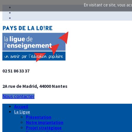
En visitant ce site, vous a
02 51 86 33 37
2A rue de Madrid, 44000 Nantes
Nous contacter
Accueil
La Ligue
Présentation
Notre implantation
Projet stratégique