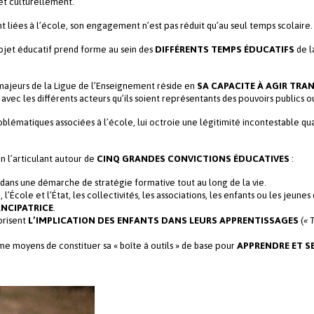
et culturellement.
 liées à l’école, son engagement n’est pas réduit qu’au seul temps scolaire.
ojet éducatif prend forme au sein des
DIFFÉRENTS TEMPS
ÉDUCATIFS
de l
majeurs de la Ligue de l’Enseignement réside en
SA CAPACITE À AGIR TR
avec les différents acteurs qu’ils soient représentants des pouvoirs publics ou 
blématiques associées à l’école, lui octroie une légitimité incontestable quan
n l’articulant autour de
CINQ GRANDES CONVICTIONS ÉDUCATIVES
:
dans une démarche de stratégie formative tout au long de la vie.
, l’École et l’État, les collectivités, les associations, les enfants ou les jeun
NCIPATRICE
.
orisent
L’IMPLICATION DES ENFANTS DANS LEURS APPRENTISSAGES
(
« 
me moyens de constituer sa « boîte à outils » de base pour
APPRENDRE ET S