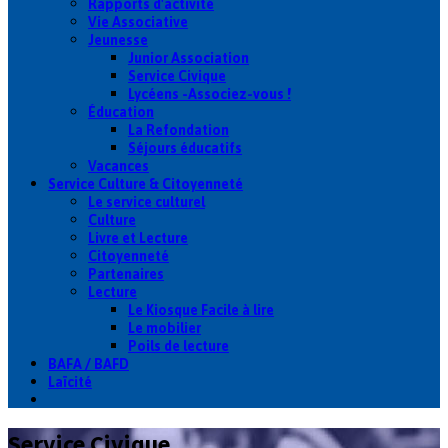
Rapports d'activité
Vie Associative
Jeunesse
Junior Association
Service Civique
Lycéens -Associez-vous !
Éducation
La Refondation
Séjours éducatifs
Vacances
Service Culture & Citoyenneté
Le service culturel
Culture
Livre et Lecture
Citoyenneté
Partenaires
Lecture
Le Kiosque Facile à lire
Le mobilier
Poils de lecture
BAFA / BAFD
Laïcité
Service Civique