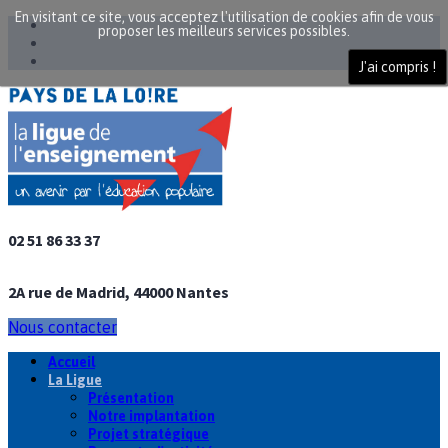
En visitant ce site, vous acceptez l'utilisation de cookies afin de vous
proposer les meilleurs services possibles.
J'ai compris !
02 51 86 33 37
2A rue de Madrid, 44000 Nantes
Nous contacter
Accueil
La Ligue
Présentation
Notre implantation
Projet stratégique